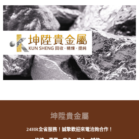
坤陞貴金屬
24HR全省服務！誠摯歡迎來電洽詢合作！