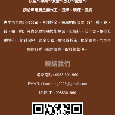
快速～專業～安全～放心～誠信～
請洽坤陞貴金屬代工、提煉、精煉、提純
專業貴金屬回收公司，專精於金、銀和鉑族金屬（釕、銠、鈀、
鋨、銥、鉑）等貴金屬特殊技術提煉，低損耗，低工資。提高您
的獲利。絕對保密，現金交易，鍍金線拆廠 · 現金買賣 · 含貴金
屬的各式下腳料買賣 · 取樣後報價。
聯絡我們
聯絡電話 :
0988-301-960
EMAIL :
kunsheng2023@gmail.com
LINE ID :
0988301960