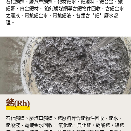
石化觸媒、廢汽車觸媒、靶材鈀水、鈀廢料、鈀合金、銀
鈀膏、白金鈀材、 鉑銠觸媒網等含鈀物件回收、含鈀金水
之廢液、電鍍鈀金水、電鍍鈀液、各類含〝鈀〞廢水處
理。
銠(Rh)
石化觸媒、廢汽車觸媒、銠廢料等含銠物件回收、銠水、
銠廢液、電鍍金水回收， 氧化銠，典化銠，硝酸銠，鍍銠