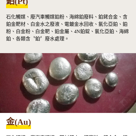
鉑(Pt)
石化觸媒、廢汽車觸媒鉑粉、海綿鉑廢料、鉑銠合金、含
鉑金靶材、白金水之廢液、電鍍金水回收、氯化亞鉑、鉑
粉、白金粉、白金靶、鉑金屬、4N鉑錠、氯化亞鉑、海綿
鉑、各類含〝鉑〞廢水處理。
金(Au)