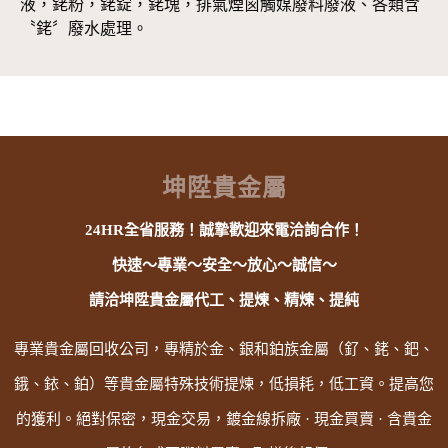
液，銠粉，銠錠，銠塊，排氣煙囪觸媒廢料廢液、各類含
〝銠〞廢水處理。
坤陞貴金屬
24HR全省服務！誠摯歡迎來電洽詢合作！
快速～專業～安全～放心～誠信～
請洽坤陞貴金屬代工、提煉、精煉、提純
專業貴金屬回收公司，專精於金、銀和鉑族金屬（釕、銠、鈀、
鋨、銥、鉑）等貴金屬特殊技術提煉，低損耗，低工資。提高您
的獲利。絕對保密，現金交易，鍍金線拆廠 · 現金買賣 · 含貴金