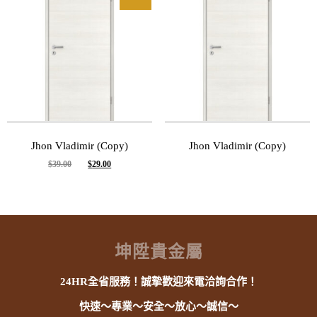
Jhon Vladimir (Copy)
Jhon Vladimir (Copy)
Original
Current
$
39.00
$
29.00
price
price
was:
is:
$39.00.
$29.00.
坤陞貴金屬
24HR全省服務！誠摯歡迎來電洽詢合作！
快速～專業～安全～放心～誠信～